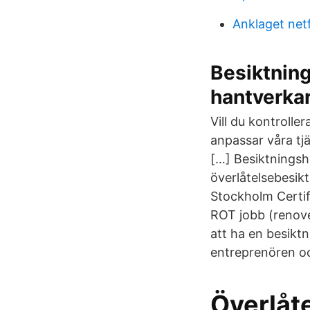
Anklaget netf
Besiktning
hantverka
Vill du kontrolle
anpassar våra tjä
[…] Besiktningsh
överlåtelsebesikt
Stockholm Certif
ROT jobb (renove
att ha en besiktn
entreprenören oc
Överlåt