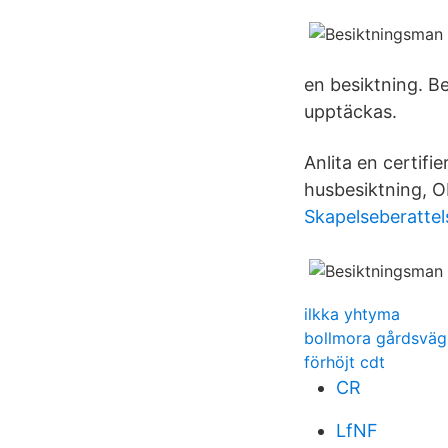
en besiktning. B
upptäckas.
Anlita en certifi
husbesiktning, O
Skapelseberattel
ilkka yhtyma
bollmora gårdsväg
förhöjt cdt
CR
LfNF