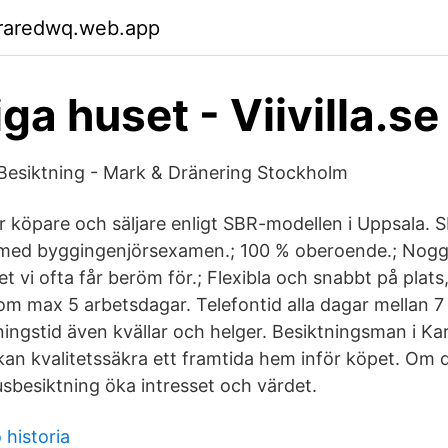
raredwq.web.app
ga huset - Viivilla.se
Besiktning - Mark & Dränering Stockholm
r köpare och säljare enligt SBR-modellen i Uppsala. S
med byggingenjörsexamen.; 100 % oberoende.; Nog
ket vi ofta får beröm för.; Flexibla och snabbt på plats
nom max 5 arbetsdagar. Telefontid alla dagar mellan 7
ingstid även kvällar och helger. Besiktningsman i Kar
an kvalitetssäkra ett framtida hem inför köpet. Om d
sbesiktning öka intresset och värdet.
historia