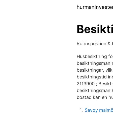
hurmaninveste
Besikti
Rörinspektion & 
Husbesiktning fö
besiktningsmän 
besiktningar, vil
besiktningstid i
2113900.; Besiktn
besiktningsman k
bostad kan en hu
Savoy malmö 