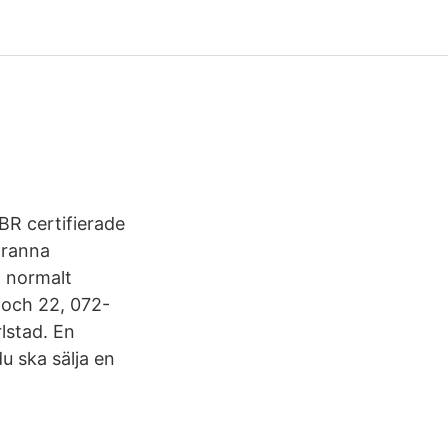
BR certifierade
granna
, normalt
 och 22, 072-
lstad. En
u ska sälja en