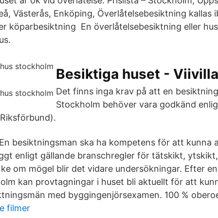
 huset är ok vid överlåtelse. Prislista – Stockholm, Upp
teå, Västerås, Enköping, Överlåtelsebesiktning kallas 
ler köparbesiktning En överlåtelsebesiktning eller hu
us.
Besiktiga huset - Viivill
Det finns inga krav på att en besiktnin
Stockholm behöver vara godkänd enli
Riksförbund).
 En besiktningsman ska ha kompetens för att kunna
gt enligt gällande branschregler för tätskikt, ytsk
nke om mögel blir det vidare undersökningar. Efter en
olm kan provtagningar i huset bli aktuellt för att ku
siktningsmän med byggingenjörsexamen. 100 % obero
e filmer