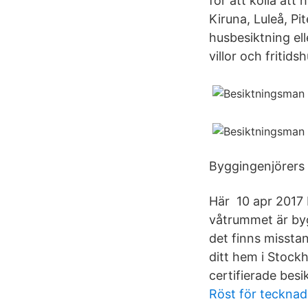
för att kolla att
Kiruna, Luleå, Pi
husbesiktning el
villor och fritidsh
Byggingenjörers 
Här 10 apr 2017
våtrummet är byg
det finns missta
ditt hem i Stockh
certifierade be
Röst för tecknad