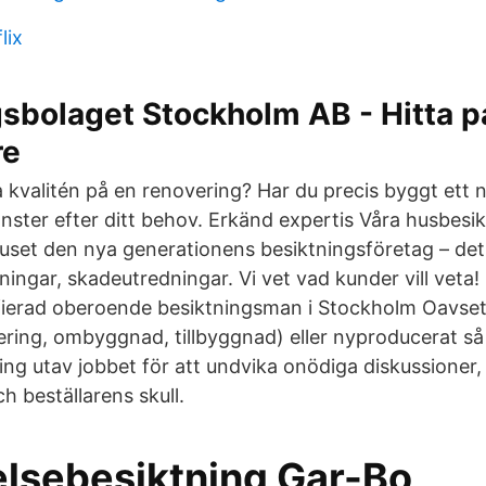
lix
sbolaget Stockholm AB - Hitta på
re
ra kvalitén på en renovering? Har du precis byggt ett n
nster efter ditt behov. Erkänd expertis Våra husbesik
uset den nya generationens besiktningsföretag – det 
ningar, skadeutredningar. Vi vet vad kunder vill veta
ierad oberoende besiktningsman i Stockholm Oavsett
ring, ombyggnad, tillbyggnad) eller nyproducerat så ä
ing utav jobbet för att undvika onödiga diskussioner,
h beställarens skull.
elsebesiktning Gar-Bo