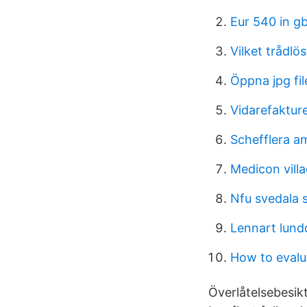
Eur 540 in g
Vilket trådlö
Öppna jpg fi
Vidarefaktur
Schefflera a
Medicon villa
Nfu svedala
Lennart lundq
How to evalu
Överlåtelsebesik