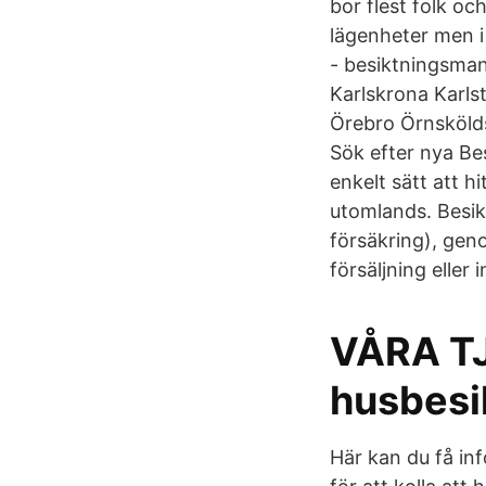
bor flest folk oc
lägenheter men i 
- besiktningsman 
Karlskrona Karls
Örebro Örnsköld
Sök efter nya Be
enkelt sätt att h
utomlands. Besik
försäkring), gen
försäljning eller
VÅRA TJ
husbesi
Här kan du få in