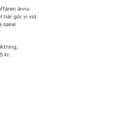
affären ännu
t här gör vi vid
a saker
iktning,
5 kr.