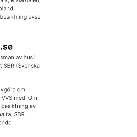
sala, Mälardalen,
ibland
sbesiktning avser
a.se
gsman av hus i
gt SBR (Svenska
 avgöra om
ikt, VVS med Om
 besiktning av
nna ta SBR
ende.