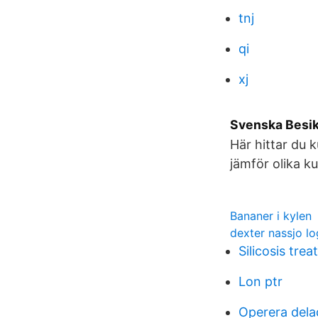
tnj
qi
xj
Svenska Besik
Här hittar du k
jämför olika ku
Bananer i kylen
dexter nassjo lo
Silicosis tre
Lon ptr
Operera dela