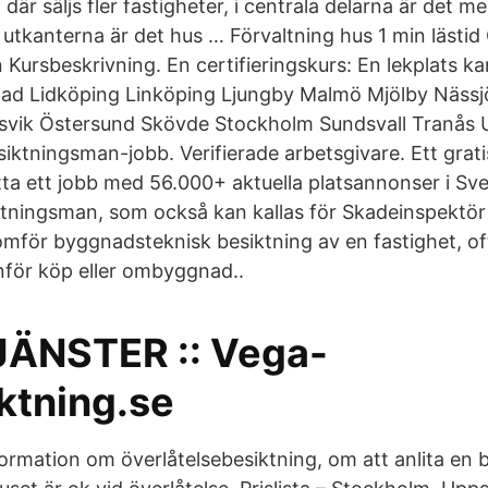
h där säljs fler fastigheter, i centrala delarna är det 
utkanterna är det hus … Förvaltning hus 1 min lästid 
Kursbeskrivning. En certifieringskurs: En lekplats kan
tad Lidköping Linköping Ljungby Malmö Mjölby Näss
svik Östersund Skövde Stockholm Sundsvall Tranås 
siktningsman-jobb. Verifierade arbetsgivare. Ett grat
itta ett jobb med 56.000+ aktuella platsannonser i Sv
tningsman, som också kan kallas för Skadeinspektör
omför byggnadsteknisk besiktning av en fastighet, oft
 inför köp eller ombyggnad..
ÄNSTER :: Vega-
ktning.se
formation om överlåtelsebesiktning, om att anlita en