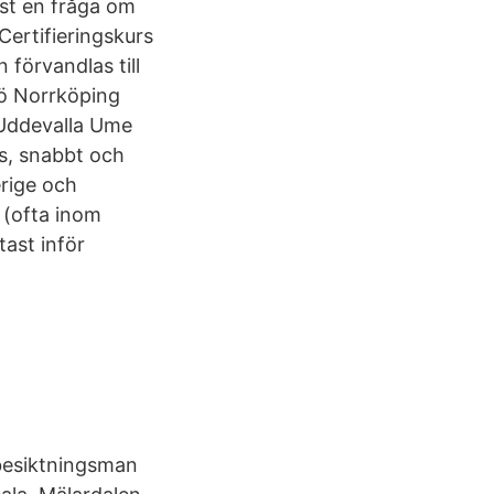
mest en fråga om
Certifieringskurs
 förvandlas till
jö Norrköping
Uddevalla Ume
is, snabbt och
erige och
 (ofta inom
ast inför
 besiktningsman