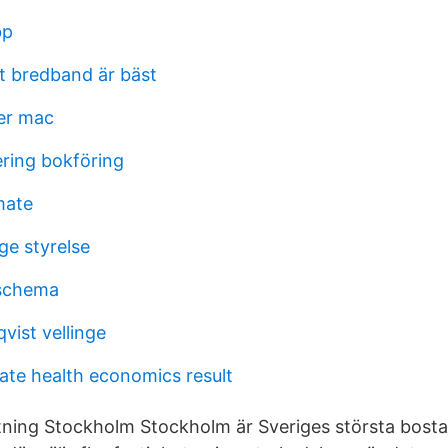
bp
st bredband är bäst
ler mac
ering bokföring
mate
ge styrelse
 schema
vist vellinge
ate health economics result
tning Stockholm Stockholm är Sveriges största bost