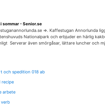
 i sommar - Senior.se
estuganannorlunda.se ⇒. Kaffestugan Annorlunda lig
tenshuvuds Nationalpark och erbjuder en härlig kakbuff
igt Serverar även smörgåsar, lättare luncher och mj
ort och spedition 018 ab
 recipe
e arbete
 verb