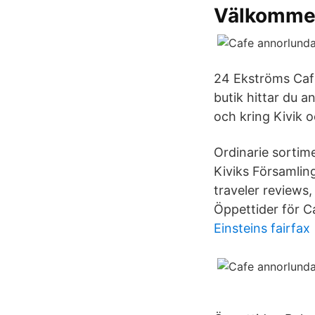
Välkommen 
24 Ekströms Cafe
butik hittar du a
och kring Kivik 
Ordinarie sortime
Kiviks Församlin
traveler reviews,
Öppettider för Ca
Einsteins fairfax