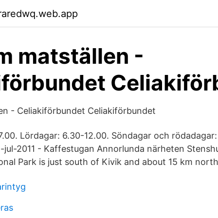
raredwq.web.app
m matställen -
iförbundet Celiakifö
en - Celiakiförbundet Celiakiförbundet
7.00. Lördagar: 6.30-12.00. Söndagar och rödadagar:
-jul-2011 - Kaffestugan Annorlunda närheten Stensh
nal Park is just south of Kivik and about 15 km nort
arintyg
eras