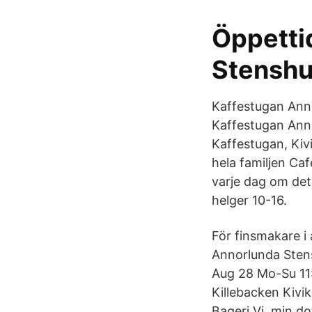
Öppetti
Stenshu
Kaffestugan Annor
Kaffestugan Anno
Kaffestugan, Kivi
hela familjen Caf
varje dag om det
helger 10-16.
För finsmakare i 
Annorlunda Sten
Aug 28 Mo-Su 11:
Killebacken Kivik
Bageri Vi, min do