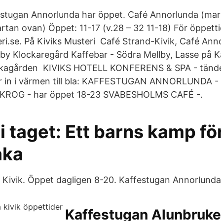
festugan Annorlunda har öppet. Café Annorlunda (ma
rtan ovan) Öppet: 11-17 (v.28 – 32 11-18) För öppetti
i.se. På Kiviks Musteri Café Strand-Kivik, Café Ann
by Klockaregård Kaffebar - Södra Mellby, Lasse på K
kagården KIVIKS HOTELL KONFERENS & SPA - tände
r in i värmen till bla: KAFFESTUGAN ANNORLUNDA - 
ROG - har öppet 18-23 SVABESHOLMS CAFÉ -.
 i taget: Ett barns kamp för
aka
Kivik. Öppet dagligen 8-20. Kaffestugan Annorlunda
Kaffestugan Alunbruke