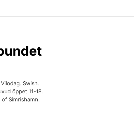
rbundet
 Vilodag. Swish.
uvud öppet 11-18.
h of Simrishamn.