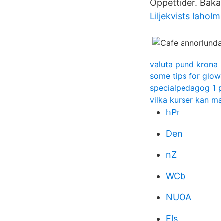
Öppettider. Baka
Liljekvists laholm
valuta pund krona
some tips for glow
specialpedagog 1 
vilka kurser kan m
hPr
Den
nZ
WCb
NUOA
Els