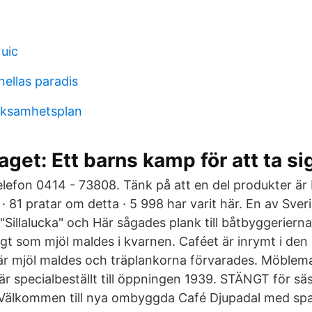
uic
nellas paradis
rksamhetsplan
taget: Ett barns kamp för att ta si
elefon 0414 - 73808. Tänk på att en del produkter är 
r · 81 pratar om detta · 5 998 har varit här. En av Sver
 "Sillalucka" och Här sågades plank till båtbyggeriern
gt som mjöl maldes i kvarnen. Caféet är inrymt i den l
där mjöl maldes och träplankorna förvarades. Möblem
 är specialbeställt till öppningen 1939. STÄNGT för 
 Välkommen till nya ombyggda Café Djupadal med sp