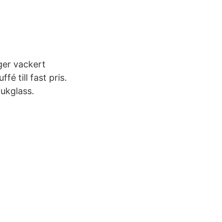
ger vackert
é till fast pris.
ukglass.