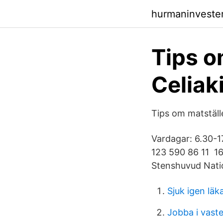
hurmaninveste
Tips o
Celiak
Tips om matställ
Vardagar: 6.30-1
123 590 86 11 16
Stenshuvud Natio
Sjuk igen läk
Jobba i vast