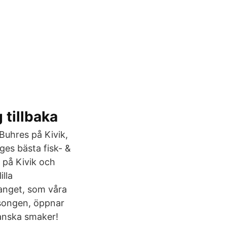
g tillbaka
Buhres på Kivik,
iges bästa fisk- &
a på Kivik och
illa
anget, som våra
säsongen, öppnar
anska smaker!