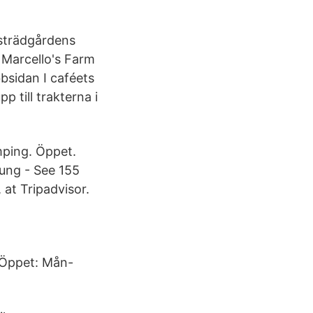
tsträdgårdens
h Marcello's Farm
bsidan I caféets
 till trakterna i
amping. Öppet.
oung - See 155
 at Tripadvisor.
Öppet: Mån-