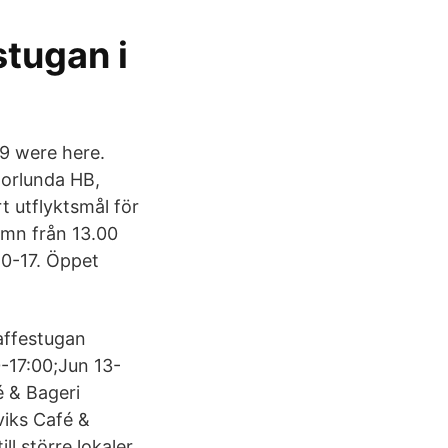
tugan i
09 were here.
norlunda HB,
t utflyktsmål för
hamn från 13.00
10-17. Öppet
Kaffestugan
-17:00;Jun 13-
 & Bageri
iviks Café &
ll större lokaler