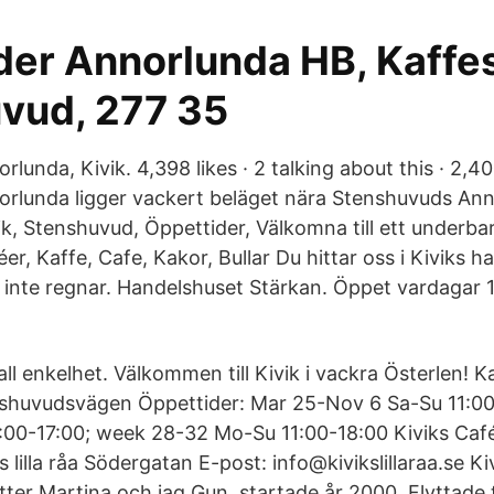
der Annorlunda HB, Kaffes
vud, 277 35
lunda, Kivik. 4,398 likes · 2 talking about this · 2,4
rlunda ligger vackert beläget nära Stenshuvuds An
k, Stenshuvud, Öppettider, Välkomna till ett underbar
éer, Kaffe, Cafe, Kakor, Bullar Du hittar oss i Kiviks 
 inte regnar. Handelshuset Stärkan. Öppet vardagar 
all enkelhet. Välkommen till Kivik i vackra Österlen! 
shuvudsvägen Öppettider: Mar 25-Nov 6 Sa-Su 11:00
00-17:00; week 28-32 Mo-Su 11:00-18:00 Kiviks Café
s lilla råa Södergatan E-post: info@kivikslillaraa.se K
tter Martina och jag Gun, startade år 2000. Flyttade ti