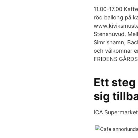
11.00-17.00 Kaf
röd ballong på ka
www.kiviksmuster
Stenshuvud, Mell
Simrishamn, Bac
och välkomnar e
FRIDENS GÅRDSK
Ett steg
sig tillb
ICA Supermarket 