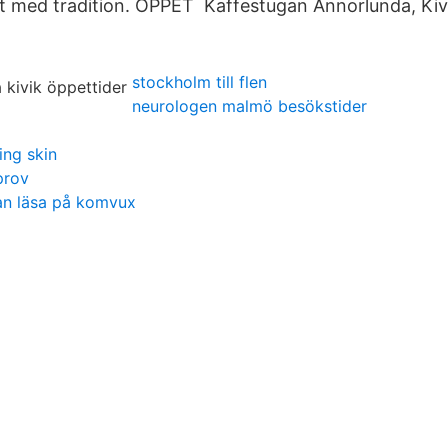
t med tradition. ÖPPET Kaffestugan Annorlunda, Kiv
stockholm till flen
neurologen malmö besökstider
ing skin
prov
an läsa på komvux