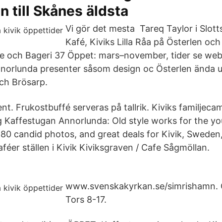
till Skånes äldsta
Vi gör det mesta Tareq Taylor i Slot
Kafé, Kiviks Lilla Råa på Österlen oc
 och Bageri 37 Öppet: mars–november, tider se web
nnorlunda presenter såsom design oc Österlen ända upp
och Brösarp.
nt. Frukostbuffé serveras på tallrik. Kiviks familjec
g Kaffestugan Annorlunda: Old style works for the y
 80 candid photos, and great deals for Kivik, Sweden,
féer ställen i Kivik Kiviksgraven / Cafe Sågmöllan.
www.svenskakyrkan.se/simrishamn. 
Tors 8-17.