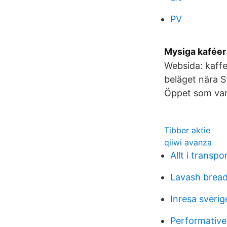
PV
Mysiga kaféer
Websida: kaff
beläget nära S
Öppet som vanl
Tibber aktie
qiiwi avanza
Allt i transp
Lavash bread
Inresa sverig
Performative