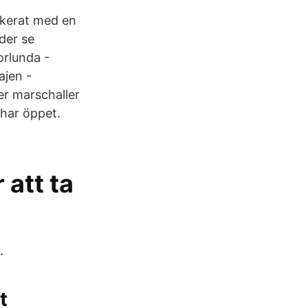
rkerat med en
der se
orlunda -
ajen -
r marschaller
har öppet.
 att ta
.
t