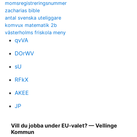
momsregistreringsnummer
zacharias bible
antal svenska uteliggare
komvux matematik 2b
västerholms friskola meny
qvVA
DOrWV
sU
RFkX
AKEE
JP
Vill du jobba under EU-valet? — Vellinge
Kommun