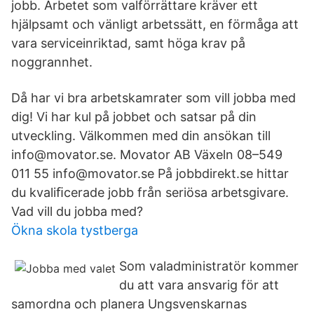
jobb. Arbetet som valförrättare kräver ett
hjälpsamt och vänligt arbetssätt, en förmåga att
vara serviceinriktad, samt höga krav på
noggrannhet.
Då har vi bra arbetskamrater som vill jobba med
dig! Vi har kul på jobbet och satsar på din
utveckling. Välkommen med din ansökan till
info@movator.se. Movator AB Växeln 08–549
011 55 info@movator.se På jobbdirekt.se hittar
du kvaliﬁcerade jobb från seriösa arbetsgivare.
Vad vill du jobba med?
Ökna skola tystberga
Som valadministratör kommer
du att vara ansvarig för att
samordna och planera Ungsvenskarnas