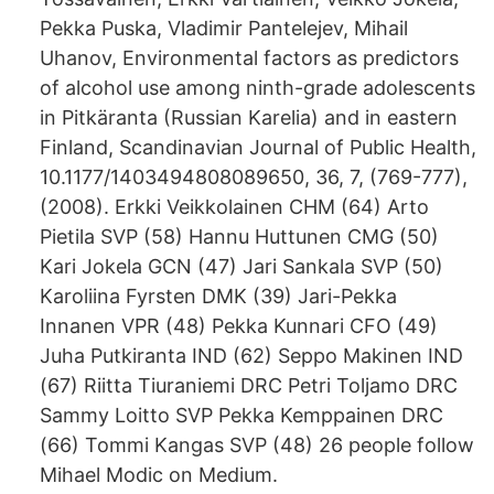
Pekka Puska, Vladimir Pantelejev, Mihail
Uhanov, Environmental factors as predictors
of alcohol use among ninth-grade adolescents
in Pitkäranta (Russian Karelia) and in eastern
Finland, Scandinavian Journal of Public Health,
10.1177/1403494808089650, 36, 7, (769-777),
(2008). Erkki Veikkolainen CHM (64) Arto
Pietila SVP (58) Hannu Huttunen CMG (50)
Kari Jokela GCN (47) Jari Sankala SVP (50)
Karoliina Fyrsten DMK (39) Jari-Pekka
Innanen VPR (48) Pekka Kunnari CFO (49)
Juha Putkiranta IND (62) Seppo Makinen IND
(67) Riitta Tiuraniemi DRC Petri Toljamo DRC
Sammy Loitto SVP Pekka Kemppainen DRC
(66) Tommi Kangas SVP (48) 26 people follow
Mihael Modic on Medium.