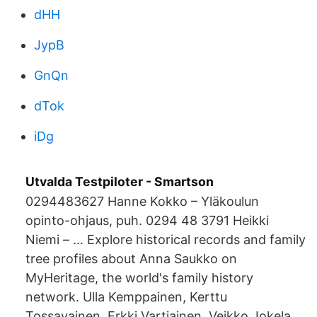
dHH
JypB
GnQn
dTok
iDg
Utvalda Testpiloter - Smartson
0294483627 Hanne Kokko – Yläkoulun
opinto-ohjaus, puh. 0294 48 3791 Heikki
Niemi – … Explore historical records and family
tree profiles about Anna Saukko on
MyHeritage, the world's family history
network. Ulla Kemppainen, Kerttu
Tossavainen, Erkki Vartiainen, Veikko Jokela,