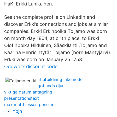
HaKi Erkki Lahikainen.
See the complete profile on LinkedIn and
discover Erkki’s connections and jobs at similar
companies. Erkki Erkinpoika Toljamo was born
on month day 1804, at birth place, to Erkki
Olofinpoika Hilduinen, Sääskilahti ,Toljamo and
Kaarina Henricintytär Toljamo (born Mäntyjärvi).
Erkki was born on January 25 1758.
Oddworx discount code
lif utbildning läkemedel
gotlands djur
viktiga datum antagning
presentationstext
max matthiessen pension
Ypjn