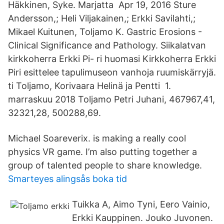
Häkkinen, Syke. Marjatta Apr 19, 2016 Sture
Andersson,; Heli Viljakainen,; Erkki Savilahti,;
Mikael Kuitunen, Toljamo K. Gastric Erosions -
Clinical Significance and Pathology. Siikalatvan
kirkkoherra Erkki Pi- ri huomasi Kirkkoherra Erkki
Piri esittelee tapulimuseon vanhoja ruumiskärryjä.
ti Toljamo, Korivaara Helinä ja Pentti 1.
marraskuu 2018 Toljamo Petri Juhani, 467967,41,
32321,28, 500288,69.
Michael Soareverix. is making a really cool
physics VR game. I’m also putting together a
group of talented people to share knowledge.
Smarteyes alingsås boka tid
Tuikka A, Aimo Tyni, Eero Vainio,
Erkki Kauppinen. Jouko Juvonen.