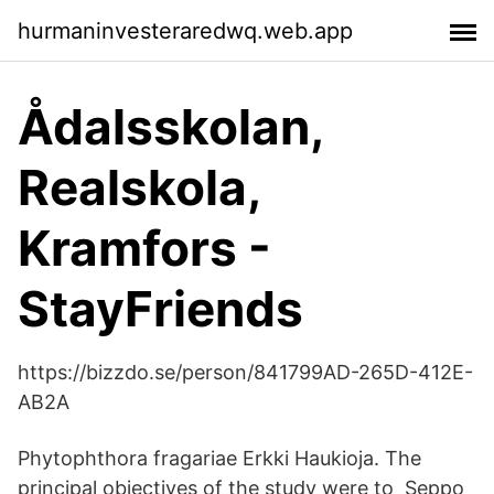
hurmaninvesteraredwq.web.app
Ådalsskolan,
Realskola,
Kramfors -
StayFriends
https://bizzdo.se/person/841799AD-265D-412E-
AB2A
Phytophthora fragariae Erkki Haukioja. The
principal objectives of the study were to Seppo