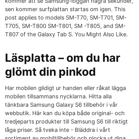
kommer att se Samsung-loggan några sekunder,
sen kommer surfplattan startas om igen. This
post applies to models SM-T70, SM-T701, SM-
T705, SM-T800 SM-T801, SM -T805, and SM-
T807 of the Galaxy Tab S. You Might Also Like.
Läsplatta – om du har
glömt din pinkod
Har mobilen glidigt ur handen eller råkat lägga
mobilen tillsammans nycklarna. Hitta alla
tänkbara Samsung Galaxy S6 tillbehör i vår
webbutik. Här kan du köpa både original- och
tredjeparts produkter till Samsung S6 till riktigt
låga priser. Så tveka inte - Bläddra i vårt
sortiment av mobiltillbehör och plocka ut dina