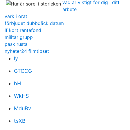
vad ar viktigt for dig i ditt
arbete
vark i orat
förbjudet dubbdäck datum
lf kort rantefond
militar grupp
pask rusta
nyheter24 filmtipset
ly
GTCCG
hH
WkHS
MduBv
tsXB